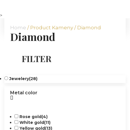
HOME
ABOUT US
>
OUR OFFER
Home
/ Product Kameny / Diamond
Diamond
COMMODITIES
BRANCHES
ATT FACES
FILTER
MEDIA
BLOG
PARTNERS
Jewelery
(28)
CONTACT
Metal color
Rose gold
(4)
White gold
(11)
Yellow gold
(13)