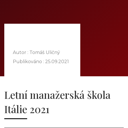
HOME
ABOUT US
OUR OFFER
COMMODITIES
BRANCHES
ATT FACES
Autor : Tomáš Uličný
MEDIA
Publikováno :
25.09.2021
BLOG
PARTNERS
CONTACT
Letní manažerská škola
Itálie 2021