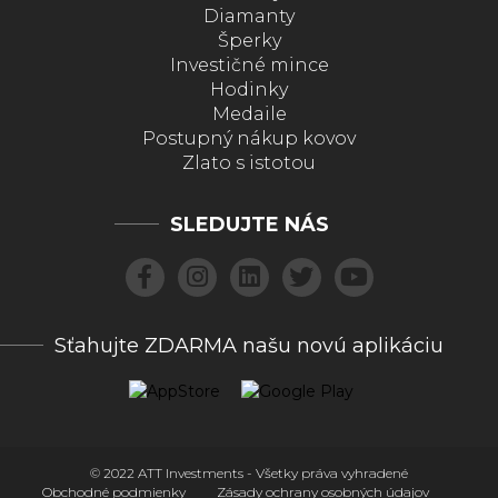
Diamanty
Šperky
Investičné mince
Hodinky
Medaile
Postupný nákup kovov
Zlato s istotou
SLEDUJTE NÁS
Sťahujte ZDARMA našu novú aplikáciu
© 2022 ATT Investments - Všetky práva vyhradené
Obchodné podmienky
Zásady ochrany osobných údajov