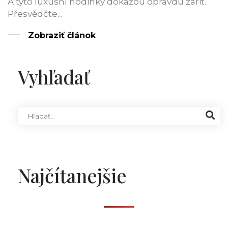
A tyto luxusní hodinky dokážou opravdu zářit.
Přesvědčte...
Zobraziť článok
Vyhľadať
Najčítanejšie