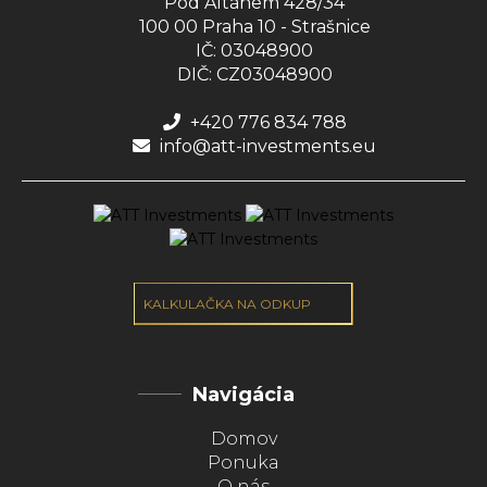
Pod Altánem 428/34
100 00 Praha 10 - Strašnice
IČ: 03048900
DIČ: CZ03048900
+420 776 834 788
info@att-investments.eu
KALKULAČKA NA ODKUP
Navigácia
Domov
Ponuka
O nás