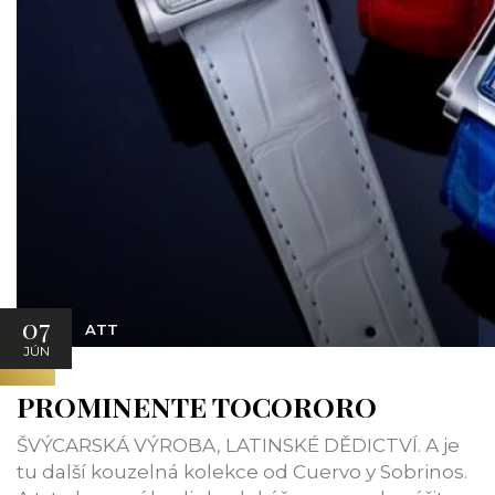
07
ATT
JÚN
PROMINENTE TOCORORO
ŠVÝCARSKÁ VÝROBA, LATINSKÉ DĚDICTVÍ. A je
tu další kouzelná kolekce od Cuervo y Sobrinos.