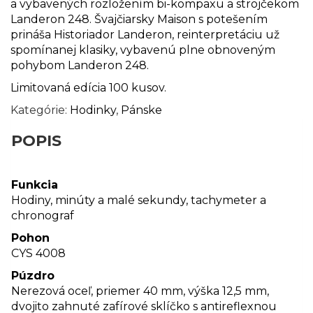
a vybavených rozložením bi-kompaxu a strojčekom
Landeron 248. Švajčiarsky Maison s potešením
prináša Historiador Landeron, reinterpretáciu už
spomínanej klasiky, vybavenú plne obnoveným
pohybom Landeron 248.
Limitovaná edícia 100 kusov.
Kategórie:
Hodinky
,
Pánske
POPIS
Funkcia
Hodiny, minúty a malé sekundy, tachymeter a
chronograf
Pohon
CYS 4008
Púzdro
Nerezová oceľ, priemer 40 mm, výška 12,5 mm,
dvojito zahnuté zafírové sklíčko s antireflexnou