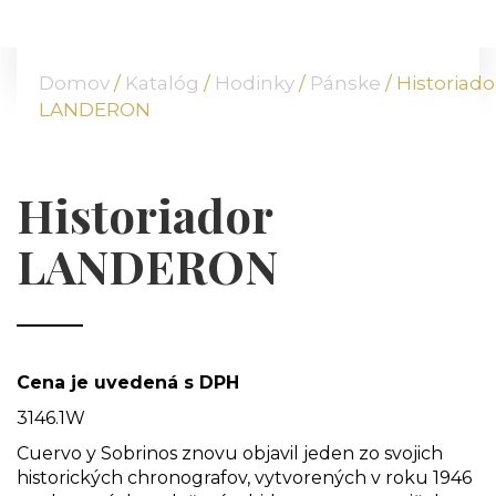
DOMOV
O NÁS
Domov
/
Katalóg
/
Hodinky
/
Pánske
/ Historiado
PONUKA
LANDERON
KOMODITY
KATALÓG
POBOČKY
Historiador
TVÁRE ATT
LANDERON
MÉDIÁ
BLOG
PARTNERI
KONTAKT
Cena je uvedená s DPH
3146.1W
Cuervo y Sobrinos znovu objavil jeden zo svojich
historických chronografov, vytvorených v roku 1946