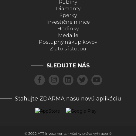
Rubíny
Diamanty
Šperky
Investičné mince
Hodinky
Medaile
Postupný nákup kovov
Zlato s istotou
SLEDUJTE NÁS
Sťahujte ZDARMA našu novú aplikáciu
© 2022 ATT Investments - Všetky práva vyhradené