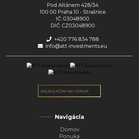
Pod Altánem 428/34
100 00 Praha 10 - Strašnice
IČ: 03048900
DIČ: CZ03048900
+420 776 834 788
info@att-investments.eu
KALKULAČKA NA ODKUP
Navigácia
Domov
Ponuka