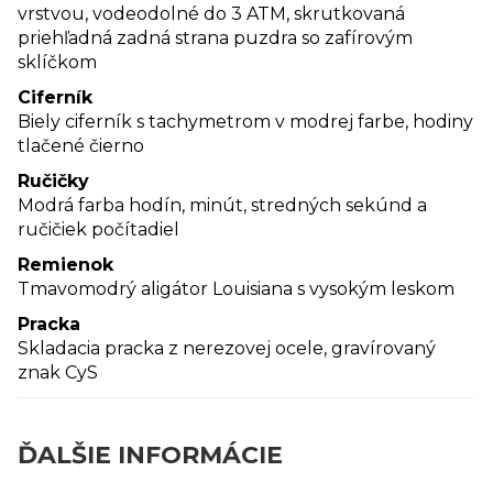
vrstvou, vodeodolné do 3 ATM, skrutkovaná
priehľadná zadná strana puzdra so zafírovým
sklíčkom
Ciferník
Biely ciferník s tachymetrom v modrej farbe, hodiny
tlačené čierno
Ručičky
Modrá farba hodín, minút, stredných sekúnd a
ručičiek počítadiel
Remienok
Tmavomodrý aligátor Louisiana s vysokým leskom
Pracka
Skladacia pracka z nerezovej ocele, gravírovaný
znak CyS
ĎALŠIE INFORMÁCIE