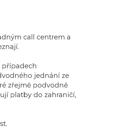
ádným call centrem a
znají.
o případech
dvodného jednání ze
teré zřejmě podvodně
ují platby do zahraničí,
t.