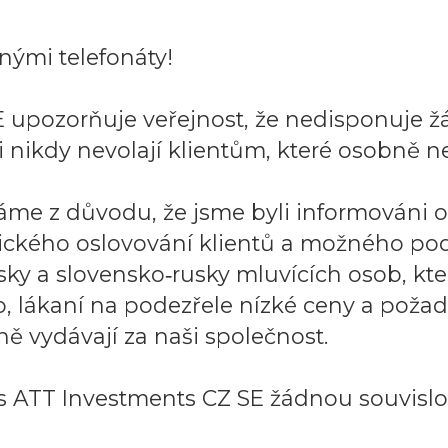
ými telefonáty!
 upozorňuje veřejnost, že nedisponuje ž
 nikdy nevolají klientům, které osobně ne
áme z důvodu, že jsme byli informováni 
ického oslovování klientů a možného po
sky a slovensko‑rusky mluvících osob, k
to, lákaní na podezřele nízké ceny a požad
ě vydávají za naši společnost.
 ATT Investments CZ SE žádnou souvislos