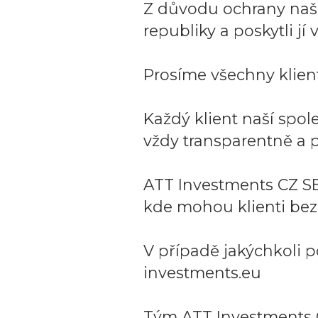
Z důvodu ochrany naší 
republiky a poskytli j
Prosíme všechny klient
Každý klient naší spo
vždy transparentně a p
ATT Investments CZ SE
kde mohou klienti bez
V případě jakýchkoli p
investments.eu
Tým ATT Investments 