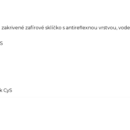
 zakrivené zafírové sklíčko s antireflexnou vrstvou, vo
yS
ak CyS