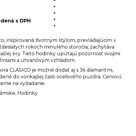
MÉDIÁ
BLOG
PARTNERI
edená s DPH
KONTAKT
co, inšpirovaná životným štýlom, prevládajúcim v
ťdesiatych rokoch minulého storočia, zachytáva
zašlej éry. Tieto hodinky upútajú pozornosť svojimi
líniami a uhrančivým vzhľadom.
ora CLASICO je možné dodať aj s 36 diamantmi,
adené do vonkajšej časti oceľového puzdra. Cenovú
eme na vyžiadanie.
ámske
,
Hodinky