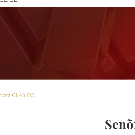
nõra CLÁSICO
Senõ