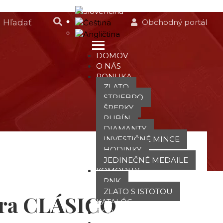
Obchodný portál
DOMOV
O NÁS
PONUKA
ZLATO
STRIEBRO
ŠPERKY
RUBÍN
DIAMANTY
INVESTIČNÉ MINCE
HODINKY
JEDINEČNÉ MEDAILE
KOMODITY
PNK
ZLATO S ISTOTOU
ra CLÁSICO
KATALÓG
POBOČKY
TVÁRE ATT