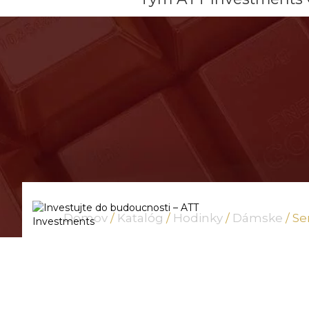
Domov
/
Katalóg
/
Hodinky
/
Dámske
/ Se