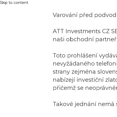
Skip to content
Varování před podvodn
ATT Investments CZ SE
naši obchodní partneři
Toto prohlášení vydáv
nevyžádaného telefon
strany zejména sloven
nabízejí investiční zla
přičemž se neoprávněn
Takové jednání nemá s