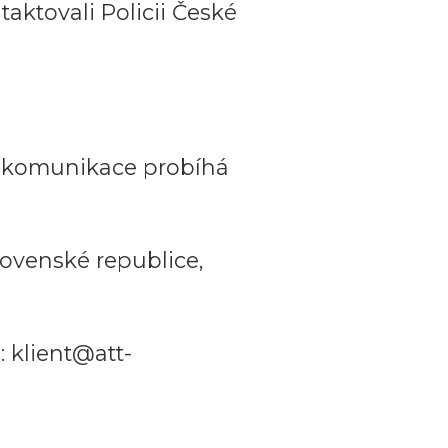
aktovali Policii České
a komunikace probíhá
ovenské republice,
 klient@att-