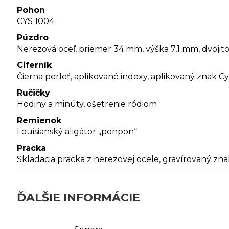
Pohon
CYS 1004
Púzdro
Nerezová oceľ, priemer 34 mm, výška 7,1 mm, dvojito
Ciferník
Čierna perleť, aplikované indexy, aplikovaný znak C
Ručičky
Hodiny a minúty, ošetrenie ródiom
Remienok
Louisianský aligátor „ponpon“
Pracka
Skladacia pracka z nerezovej ocele, gravírovaný zn
ĎALŠIE INFORMÁCIE