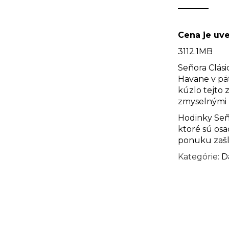
Cena je uv
3112.1MB
Señora Clási
Havane v pä
kúzlo tejto 
zmyselnými 
Hodinky Señ
ktoré sú os
ponuku zašl
Kategórie:
D