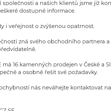
společnosti a našich klientů jsme již kont
í veškeré dostupné informace.
y i veřejnost o zvýšenou opatrnost.
lečnosti zná svého obchodního partnera 
ředvídatelně.
 má 16 kamenných prodejen v České a Sl
pečně a osobně řešit své požadavky.
ochybností nás neváhejte kontaktovat na:
CZ SE