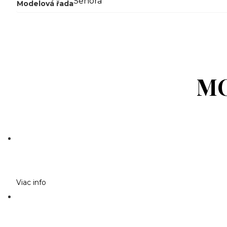
Senora
Modelová řada
MO
Viac info