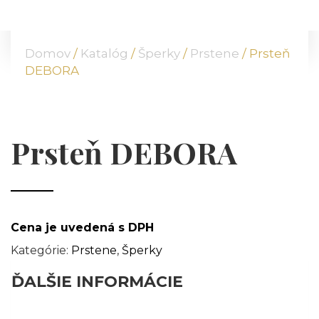
DOMOV
O NÁS
Domov
/
Katalóg
/
Šperky
/
Prstene
/ Prsteň
PONUKA
DEBORA
KOMODITY
KATALÓG
POBOČKY
Prsteň DEBORA
TVÁRE ATT
MÉDIÁ
BLOG
PARTNERI
Cena je uvedená s DPH
KONTAKT
Kategórie:
Prstene
,
Šperky
ĎALŠIE INFORMÁCIE