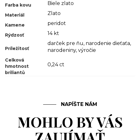
Biele zlato
Farba kovu
Zlato
Materiál
peridot
Kamene
14 kt
Rýdzosť
darček pre ňu
,
narodenie dieťaťa
,
Príležitosť
narodeniny
,
výročie
Celková
0,24 ct
hmotnost
briliantů
NAPÍŠTE NÁM
MOHLO BY VÁS
ZAUJÍMAŤ