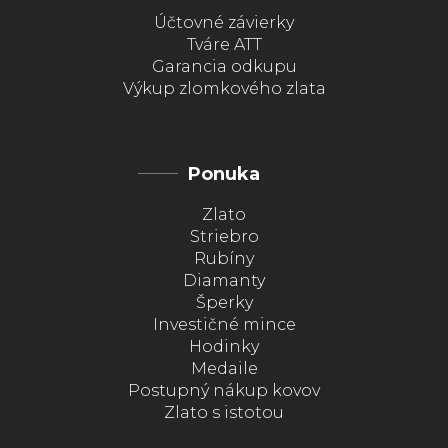
Účtovné závierky
Tváre ATT
Garancia odkupu
Výkup zlomkového zlata
Ponuka
Zlato
Striebro
Rubíny
Diamanty
Šperky
Investičné mince
Hodinky
Medaile
Postupný nákup kovov
Zlato s istotou