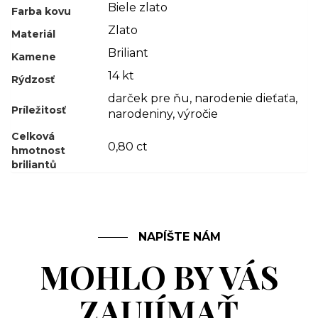
Biele zlato
Farba kovu
Zlato
Materiál
Briliant
Kamene
14 kt
Rýdzosť
darček pre ňu
,
narodenie dieťaťa
,
Príležitosť
narodeniny
,
výročie
Celková
0,80 ct
hmotnost
briliantů
NAPÍŠTE NÁM
MOHLO BY VÁS
ZAUJÍMAŤ