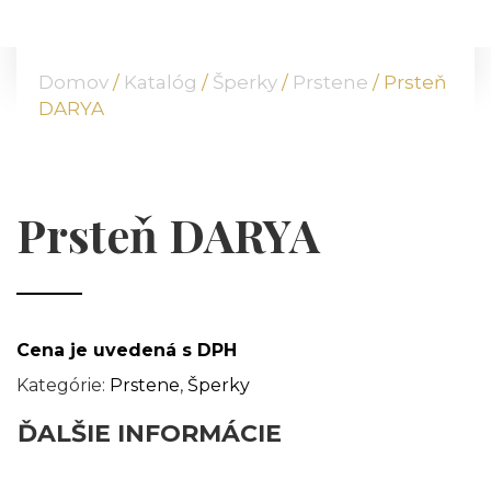
DOMOV
O NÁS
Domov
/
Katalóg
/
Šperky
/
Prstene
/ Prsteň
PONUKA
DARYA
KOMODITY
KATALÓG
POBOČKY
Prsteň DARYA
TVÁRE ATT
MÉDIÁ
BLOG
PARTNERI
Cena je uvedená s DPH
KONTAKT
Kategórie:
Prstene
,
Šperky
ĎALŠIE INFORMÁCIE