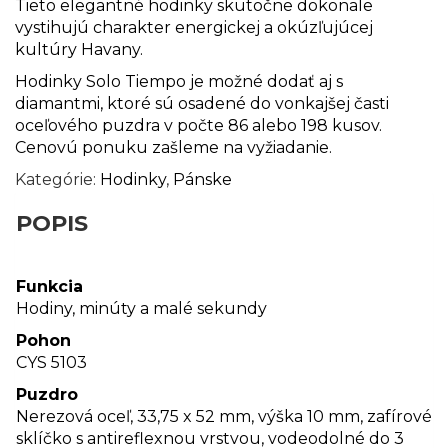
Tieto elegantné hodinky skutočne dokonale
vystihujú charakter energickej a okúzľujúcej
kultúry Havany.
Hodinky Solo Tiempo je možné dodať aj s
diamantmi, ktoré sú osadené do vonkajšej časti
oceľového puzdra v počte 86 alebo 198 kusov.
Cenovú ponuku zašleme na vyžiadanie.
Kategórie:
Hodinky
,
Pánske
POPIS
Funkcia
Hodiny, minúty a malé sekundy
Pohon
CYS 5103
Puzdro
Nerezová oceľ, 33,75 x 52 mm, výška 10 mm, zafírové
sklíčko s antireflexnou vrstvou, vodeodolné do 3