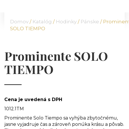
DOMOV
O NÁS
Domov
/
Katalóg
/
Hodinky
/
Pánske
/ Prominen
PONUKA
SOLO TIEMPO
KOMODITY
KATALÓG
POBOČKY
Prominente SOLO
TVÁRE ATT
TIEMPO
MÉDIÁ
BLOG
PARTNERI
KONTAKT
Cena je uvedená s DPH
1012.1TM
Prominente Solo Tiempo sa vyhýba zbytočnému,
jasne vyjadruje čas a zároveň ponúka krásu a pôvab.