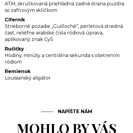
ATM, skrutkovaná priehľadná zadná strana puzdra
so zafírovým sklíčkom
Ciferník
Strieborné pozadie „Guilloché“, perleťová stredná
časť, reliéfne arabské čísla ródiová úprava,
aplikovaný znak CyS
Ručičky
Hodiny, minúty a centrálna sekunda s ošetrením
ródiom
Remienok
Louisianský aligátor
NAPÍŠTE NÁM
MOHLO BY VÁS