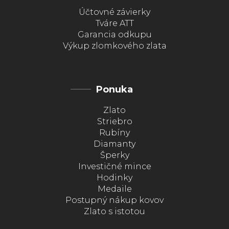
Účtovné závierky
Tváre ATT
Garancia odkupu
Výkup zlomkového zlata
Ponuka
Zlato
Striebro
Rubíny
Diamanty
Šperky
Investičné mince
Hodinky
Medaile
Postupný nákup kovov
Zlato s istotou