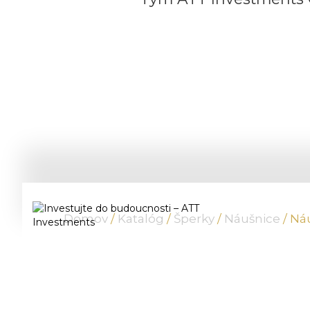
Domov
/
Katalóg
/
Šperky
/
Náušnice
/ Ná