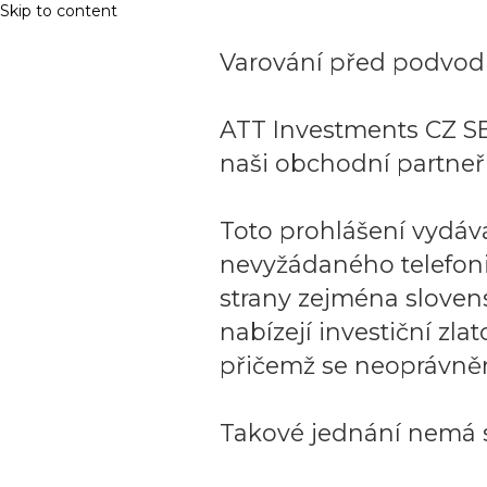
Skip to content
Varování před podvodn
ATT Investments CZ SE
naši obchodní partneři
Toto prohlášení vydáv
nevyžádaného telefon
strany zejména sloven
nabízejí investiční zla
přičemž se neoprávněn
Takové jednání nemá s