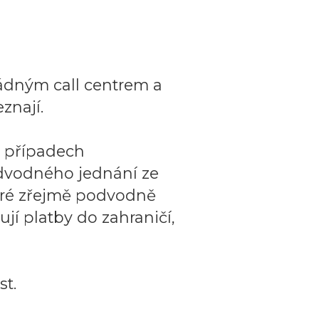
ádným call centrem a
znají.
o případech
dvodného jednání ze
teré zřejmě podvodně
ují platby do zahraničí,
t.