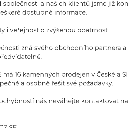
společnosti a našich klientů jsme již kont
í veškeré dostupné informace.
y i veřejnost o zvýšenou opatrnost.
lečnosti zná svého obchodního partnera 
ředvídatelně.
 má 16 kamenných prodejen v České a Sl
pečně a osobně řešit své požadavky.
ochybností nás neváhejte kontaktovat na:
CZ SE