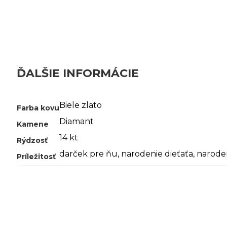
ĎALŠIE INFORMÁCIE
Biele zlato
Farba kovu
Diamant
Kamene
14 kt
Rýdzosť
darček pre ňu
,
narodenie dieťaťa
,
narode
Príležitosť