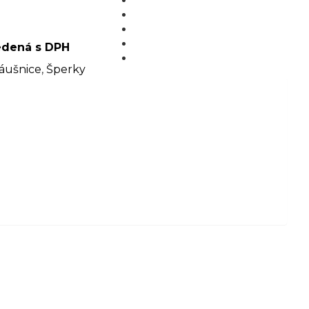
MÉDIÁ
BLOG
PARTNERI
edená s DPH
KONTAKT
áušnice
,
Šperky