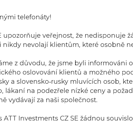
ými telefonáty!
 upozorňuje veřejnost, že nedisponuje ž
 nikdy nevolají klientům, které osobně ne
áme z důvodu, že jsme byli informováni 
ického oslovování klientů a možného po
sky a slovensko‑rusky mluvících osob, k
to, lákaní na podezřele nízké ceny a požad
ě vydávají za naši společnost.
 ATT Investments CZ SE žádnou souvislos