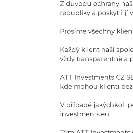
Z důvodu ochrany naší 
republiky a poskytli j
Prosíme všechny klient
Každý klient naší spo
vždy transparentně a p
ATT Investments CZ SE
kde mohou klienti bez
V případě jakýchkoli p
investments.eu
Tým ATT Investments 