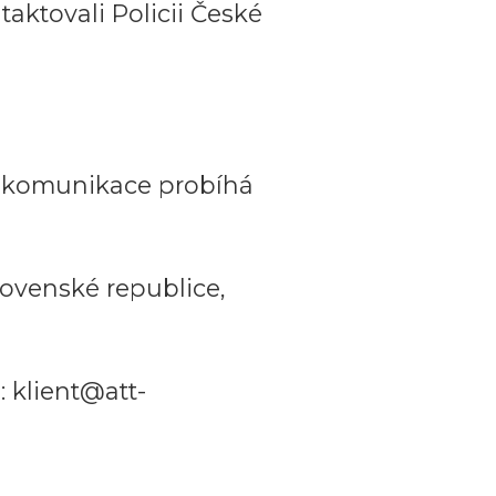
aktovali Policii České
a komunikace probíhá
ovenské republice,
 klient@att-