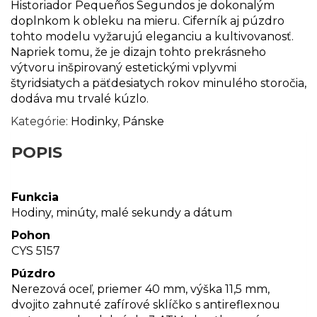
Historiador Pequeños Segundos je dokonalým
doplnkom k obleku na mieru. Ciferník aj púzdro
tohto modelu vyžarujú eleganciu a kultivovanosť.
Napriek tomu, že je dizajn tohto prekrásneho
výtvoru inšpirovaný estetickými vplyvmi
štyridsiatych a päťdesiatych rokov minulého storočia,
dodáva mu trvalé kúzlo.
Kategórie:
Hodinky
,
Pánske
POPIS
Funkcia
Hodiny, minúty, malé sekundy a dátum
Pohon
CYS 5157
Púzdro
Nerezová oceľ, priemer 40 mm, výška 11,5 mm,
dvojito zahnuté zafírové sklíčko s antireflexnou