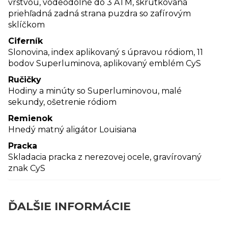
vrstvou, vodeodolné do 3 ATM, skrutkovaná
priehľadná zadná strana puzdra so zafírovým
sklíčkom
Ciferník
Slonovina, index aplikovaný s úpravou ródiom, 11
bodov Superluminova, aplikovaný emblém CyS
Ručičky
Hodiny a minúty so Superluminovou, malé
sekundy, ošetrenie ródiom
Remienok
Hnedý matný aligátor Louisiana
Pracka
Skladacia pracka z nerezovej ocele, gravírovaný
znak CyS
ĎALŠIE INFORMÁCIE