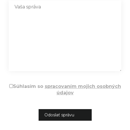
Súhlasím so
spracovaním mojich osobných
údajov