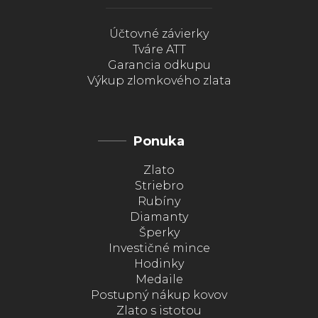
Účtovné závierky
Tváre ATT
Garancia odkupu
Výkup zlomkového zlata
Ponuka
Zlato
Striebro
Rubíny
Diamanty
Šperky
Investičné mince
Hodinky
Medaile
Postupný nákup kovov
Zlato s istotou