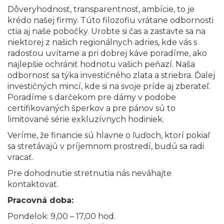
Dôveryhodnosť, transparentnosť, ambície, to je
krédo našej firmy. Túto filozofiu vrátane odbornosti
ctia aj naše pobočky. Urobte si čas a zastavte sa na
niektorej z našich regionálnych adries, kde vás s
radosťou uvítame a pri dobrej káve poradíme, ako
najlepšie ochrániť hodnotu vašich peňazí. Naša
odbornosť sa týka investičného zlata a striebra. Ďalej
investičných mincí, kde si na svoje príde aj zberateľ.
Poradíme s darčekom pre dámy v podobe
certifikovaných šperkov a pre pánov sú to
limitované série exkluzívnych hodiniek.
Veríme, že financie sú hlavne o ľuďoch, ktorí pokiaľ
sa stretávajú v príjemnom prostredí, budú sa radi
vracať.
Pre dohodnutie stretnutia nás neváhajte
kontaktovať.
Pracovná doba:
Pondelok: 9,00 – 17,00 hod.