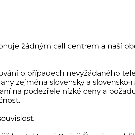
onuje žádným call centrem a naši ob
mováni o případech nevyžádaného tel
any zejména slovensky a slovensko‑r
kaní na podezřele nízké ceny a požadu
čnost.
uvislost.