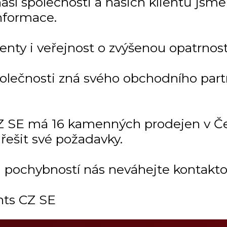
í společnosti a našich klientů jsme ji
nformace.
enty i veřejnost o zvýšenou opatrnost
polečnosti zná svého obchodního par
 SE má 16 kamenných prodejen v Čes
řešit své požadavky.
i pochybností nás neváhejte kontakto
ts CZ SE