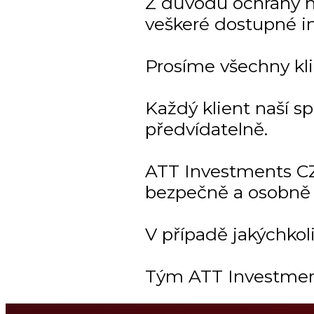
Z důvodu ochrany naš
veškeré dostupné i
Prosíme všechny kli
Každý klient naší s
předvídatelně.
ATT Investments CZ
bezpečně a osobně 
V případě jakýchkol
Tým ATT Investmen