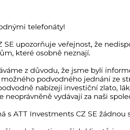
odnými telefonáty!
 SE upozorňuje veřejnost, že nedisp
tům, které osobně neznají.
dáváme z důvodu, že jsme byli infor
 a možného podvodného jednání ze str
odvodně nabízejí investiční zlato, lá
se neoprávněně vydávají za naši spole
á s ATT Investments CZ SE žádnou so