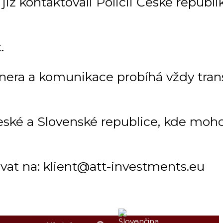
ž kontaktovali Policii České republiky
.
tnera a komunikace probíhá vždy tra
ké a Slovenské republice, kde mohou
vat na: klient@att-investments.eu