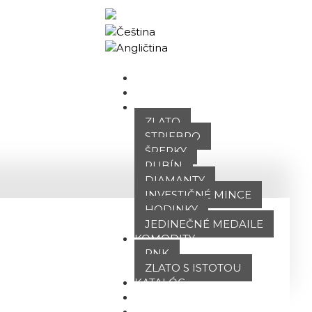
Obchodný portál
DOMOV
O NÁS
PONUKA
ZLATO
STRIEBRO
ŠPERKY
RUBÍN
DIAMANTY
INVESTIČNÉ MINCE
HODINKY
JEDINEČNÉ MEDAILE
KOMODITY
PNK
ZLATO S ISTOTOU
KATALÓG
POBOČKY
TVÁRE ATT