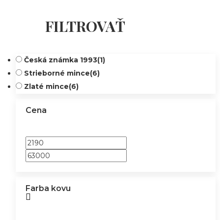
FILTROVAŤ
Česká známka 1993
(1)
Strieborné mince
(6)
Zlaté mince
(6)
Cena
Farba kovu