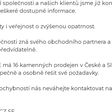
společnosti a našich klientů jsme již kont
í veškeré dostupné informace.
y i veřejnost o zvýšenou opatrnost.
lečnosti zná svého obchodního partnera 
ředvídatelně.
 má 16 kamenných prodejen v České a Sl
pečně a osobně řešit své požadavky.
ochybností nás neváhejte kontaktovat na:
CZ SE