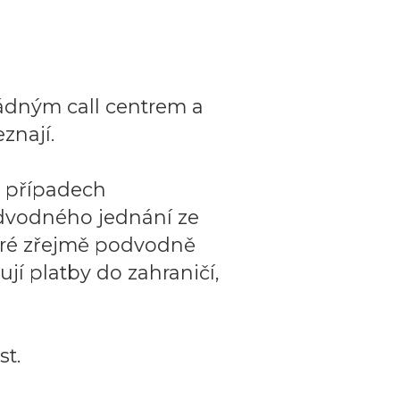
ádným call centrem a
znají.
o případech
dvodného jednání ze
teré zřejmě podvodně
ují platby do zahraničí,
t.