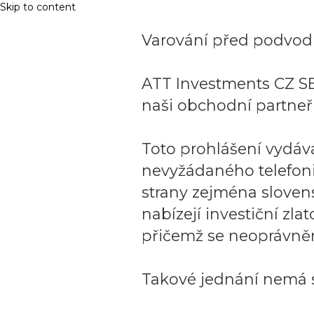
Skip to content
Varování před podvodn
ATT Investments CZ SE
naši obchodní partneři
Toto prohlášení vydáv
nevyžádaného telefon
strany zejména sloven
nabízejí investiční zla
přičemž se neoprávněn
Takové jednání nemá s