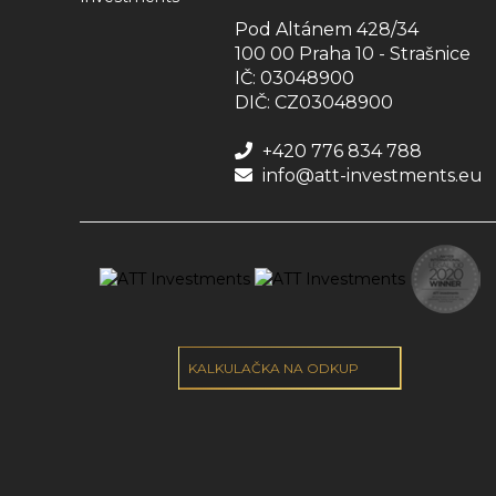
Pod Altánem 428/34
100 00 Praha 10 - Strašnice
IČ: 03048900
DIČ: CZ03048900
+420 776 834 788
info@att-investments.eu
KALKULAČKA NA ODKUP