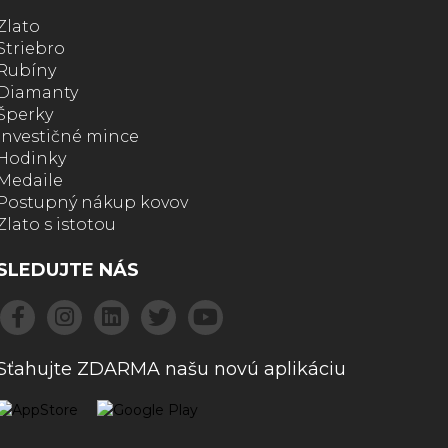
Zlato
Striebro
Rubíny
Diamanty
Šperky
Investičné mince
Hodinky
Medaile
Postupný nákup kovov
Zlato s istotou
SLEDUJTE NÁS
Sťahujte ZDARMA našu novú aplikáciu