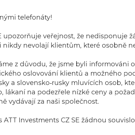
ými telefonáty!
 upozorňuje veřejnost, že nedisponuje ž
 nikdy nevolají klientům, které osobně ne
áme z důvodu, že jsme byli informováni 
ického oslovování klientů a možného po
sky a slovensko‑rusky mluvících osob, k
to, lákaní na podezřele nízké ceny a požad
ě vydávají za naši společnost.
 ATT Investments CZ SE žádnou souvislos