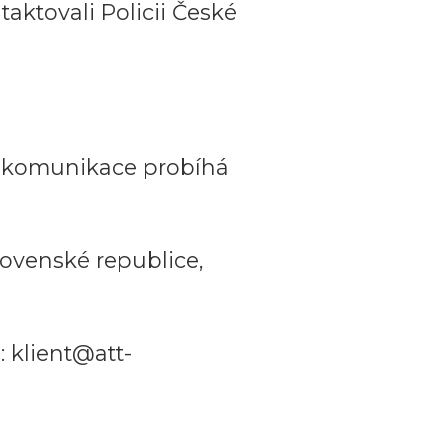
aktovali Policii České
a komunikace probíhá
ovenské republice,
 klient@att-