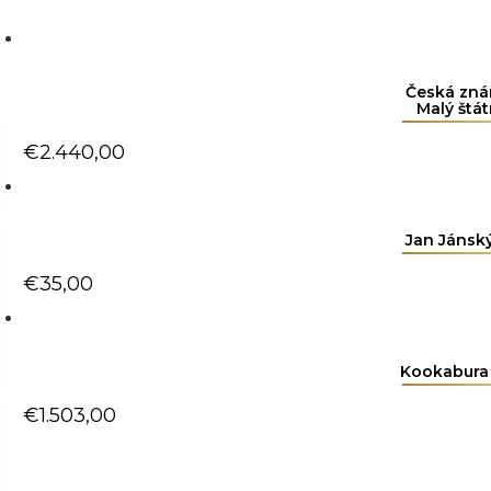
Česká zná
Malý štá
€
2.440,00
Jan Jánsk
€
35,00
Kookabura 
€
1.503,00