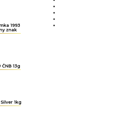
MÉDIÁ
BLOG
PARTNERI
KONTAKT
mka 1993
tny znak
ý ČNB 13g
Silver 1kg