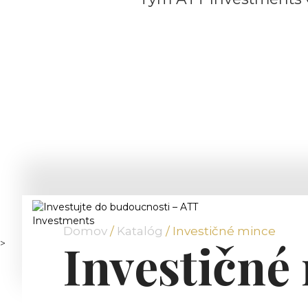
Domov
/
Katalóg
/ Investičné mince
Investičné
>