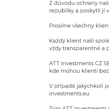
Z důvodu ochrany naší 
republiky a poskytli j
Prosíme všechny klient
Každý klient naší spo
vždy transparentně a p
ATT Investments CZ SE
kde mohou klienti bez
V případě jakýchkoli p
investments.eu
Tým ATT Investments 