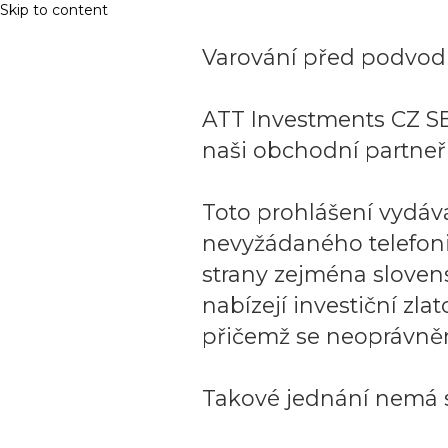
Skip to content
Varování před podvodn
ATT Investments CZ SE
naši obchodní partneři
Toto prohlášení vydáv
nevyžádaného telefon
strany zejména sloven
nabízejí investiční zla
přičemž se neoprávněn
Takové jednání nemá s