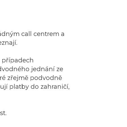
ádným call centrem a
znají.
o případech
dvodného jednání ze
teré zřejmě podvodně
ují platby do zahraničí,
t.