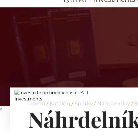
Domů
/
Katalog
/
Šperky
/
Náhrdelníky
/ S
Náhrdelní
>