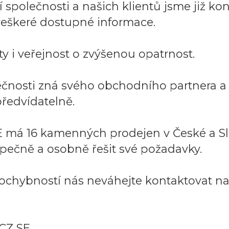
společnosti a našich klientů jsme již kont
í veškeré dostupné informace.
y i veřejnost o zvýšenou opatrnost.
lečnosti zná svého obchodního partnera 
ředvídatelně.
 má 16 kamenných prodejen v České a Sl
pečně a osobně řešit své požadavky.
ochybností nás neváhejte kontaktovat na:
CZ SE