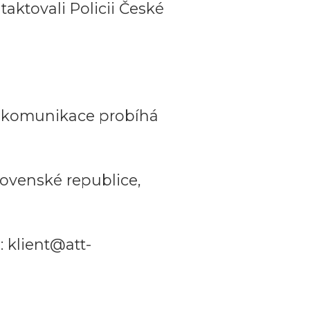
aktovali Policii České
a komunikace probíhá
ovenské republice,
 klient@att-