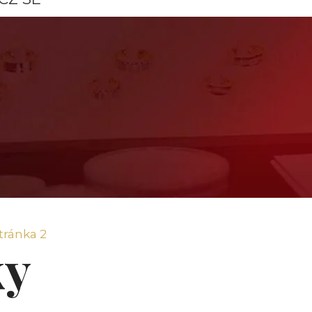
tránka 2
ky