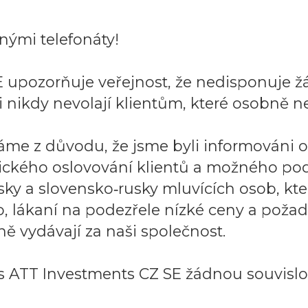
ými telefonáty!
 upozorňuje veřejnost, že nedisponuje ž
 nikdy nevolají klientům, které osobně ne
áme z důvodu, že jsme byli informováni 
ického oslovování klientů a možného po
sky a slovensko‑rusky mluvících osob, k
to, lákaní na podezřele nízké ceny a požad
ě vydávají za naši společnost.
 ATT Investments CZ SE žádnou souvislos