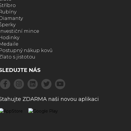
Stříbro
Rubíny
Diamanty
Šperky
Investiční mince
Hodinky
Medaile
Postupný nákup kovů
Zlato s jistotou
SLEDUJTE NÁS
Stahujte ZDARMA naši novou aplikaci