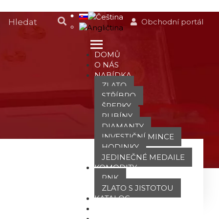
Obchodní portál
DOMŮ
O NÁS
NABÍDKA
ZLATO
STŘÍBRO
ŠPERKY
RUBÍNY
DIAMANTY
INVESTIČNÍ MINCE
HODINKY
JEDINEČNÉ MEDAILE
KOMODITY
PNK
ZLATO S JISTOTOU
KATALOG
POBOČKY
TVÁŘE ATT