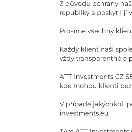
Z důvodu ochrany naší 
republiky a poskytli j
Prosíme všechny klient
Každý klient naší spo
vždy transparentně a p
ATT Investments CZ SE
kde mohou klienti bez
V případě jakýchkoli p
investments.eu
Tým ATT Investments 