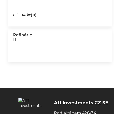
14 kt
(11)
Rafinérie
Att Investments CZ SE
Pod Altánem 428/34