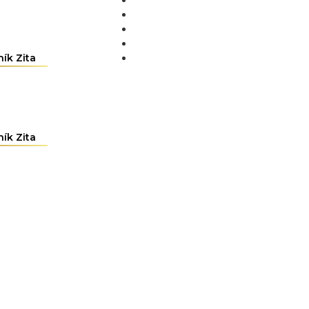
MÉDIA
BLOG
PARTNEŘI
KONTAKT
ík Zita
ík Zita