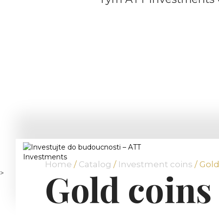
Home
/
Catalog
/
Investment coins
/ Gold
Gold coins
>