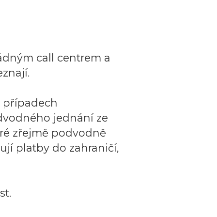
ádným call centrem a
znají.
o případech
dvodného jednání ze
teré zřejmě podvodně
ují platby do zahraničí,
t.