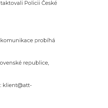
aktovali Policii České
a komunikace probíhá
ovenské republice,
 klient@att-