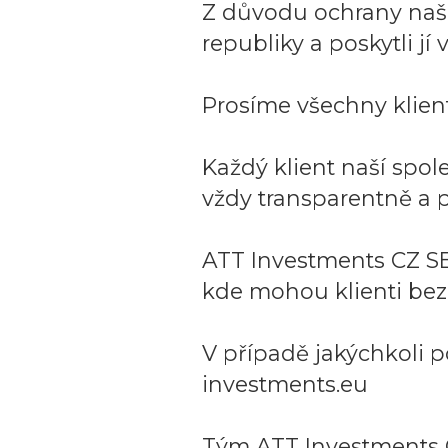
Z důvodu ochrany naší 
republiky a poskytli j
Prosíme všechny klient
Každý klient naší spo
vždy transparentně a p
ATT Investments CZ SE
kde mohou klienti bez
V případě jakýchkoli p
investments.eu
Tým ATT Investments 