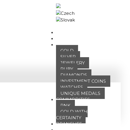
Business portal
HOME
ABOUT US
OUR OFFER
GOLD
SILVER
JEWELERY
RUBY
DIAMONDS
INVESTMENT COINS
WATCHES
UNIQUE MEDALS
COMMODITIES
PNK
GOLD WITH
CERTAINTY
BRANCHES
ATT FACES