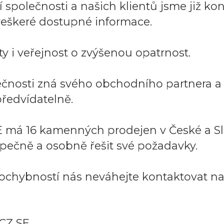
společnosti a našich klientů jsme již kont
í veškeré dostupné informace.
y i veřejnost o zvýšenou opatrnost.
lečnosti zná svého obchodního partnera 
ředvídatelně.
 má 16 kamenných prodejen v České a Sl
pečně a osobně řešit své požadavky.
ochybností nás neváhejte kontaktovat na:
CZ SE