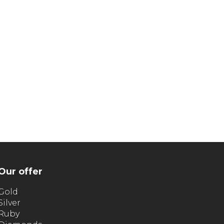
Our offer
Gold
Silver
Ruby