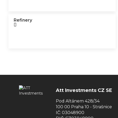
Refinery
Att Investments CZ SE
Pod Altánem 428/34
100 00 Praha 10 - Strašnice
IČ: 03048900