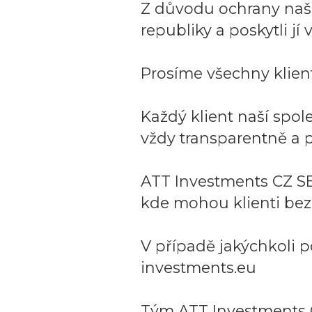
Z důvodu ochrany naší 
republiky a poskytli j
Prosíme všechny klient
Každý klient naší spo
vždy transparentně a p
ATT Investments CZ SE
kde mohou klienti bez
V případě jakýchkoli p
investments.eu
Tým ATT Investments 