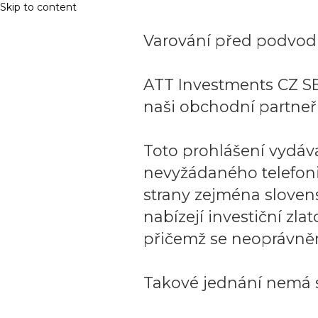
Skip to content
Varování před podvodn
ATT Investments CZ SE
naši obchodní partneři
Toto prohlášení vydáv
nevyžádaného telefon
strany zejména sloven
nabízejí investiční zla
přičemž se neoprávněn
Takové jednání nemá s