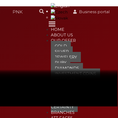
Business portal
HOME
ABOUT US
OUR OFFER
GOLD
SILVER
JEWELERY
RUBY
DIAMONDS
INVESTMENT COINS
WATCHES
UNIQUE MEDALS
COMMODITIES
PNK
GOLD WITH
CERTAINTY
BRANCHES
ATT FACES