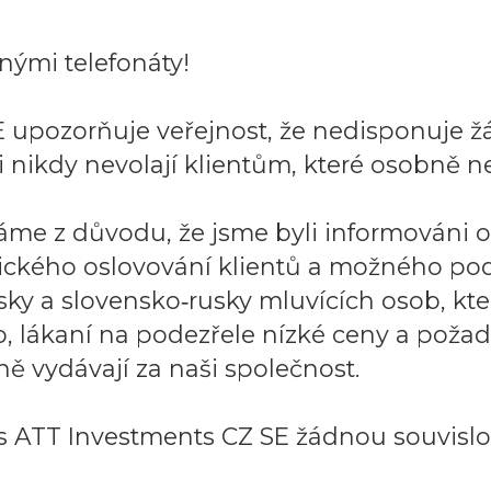
ými telefonáty!
 upozorňuje veřejnost, že nedisponuje ž
 nikdy nevolají klientům, které osobně ne
áme z důvodu, že jsme byli informováni 
ického oslovování klientů a možného po
sky a slovensko‑rusky mluvících osob, k
to, lákaní na podezřele nízké ceny a požad
ě vydávají za naši společnost.
 ATT Investments CZ SE žádnou souvislos