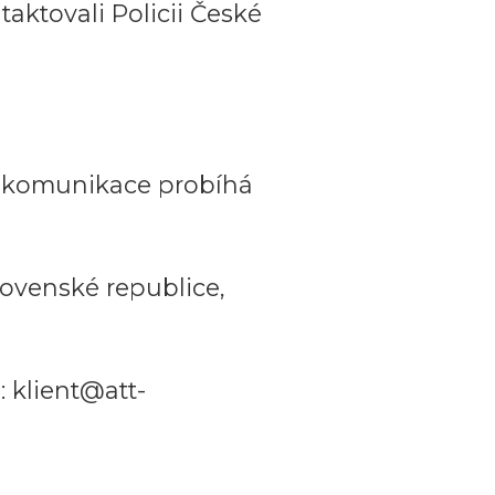
aktovali Policii České
a komunikace probíhá
ovenské republice,
 klient@att-