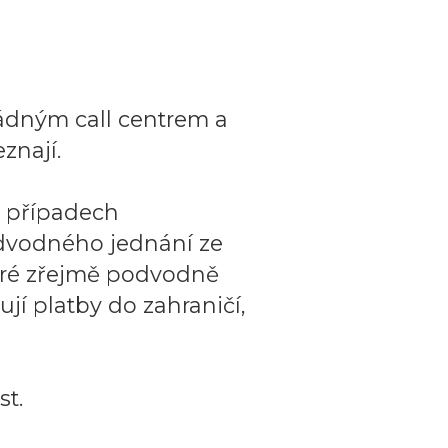
ádným call centrem a
znají.
o případech
dvodného jednání ze
teré zřejmě podvodně
ují platby do zahraničí,
t.