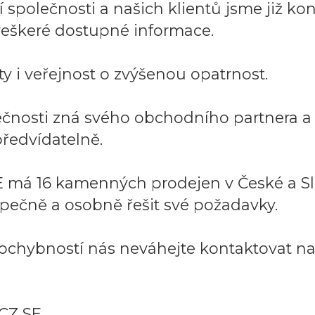
společnosti a našich klientů jsme již kont
í veškeré dostupné informace.
y i veřejnost o zvýšenou opatrnost.
lečnosti zná svého obchodního partnera 
ředvídatelně.
 má 16 kamenných prodejen v České a Sl
pečně a osobně řešit své požadavky.
ochybností nás neváhejte kontaktovat na:
CZ SE