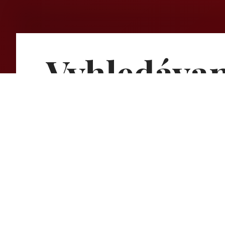
Vyhledávan
Nothing Found
Sorry, but nothing matched your search terms. Plea